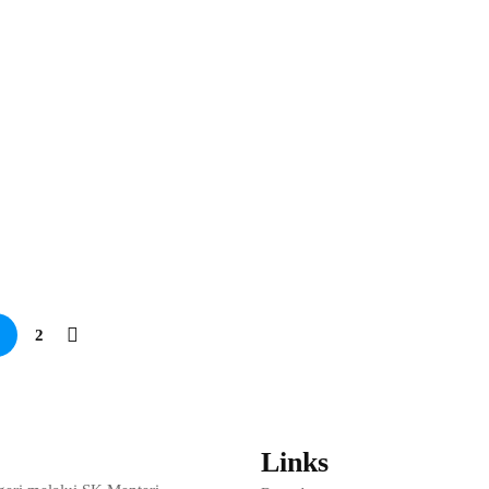
anakan Observasi Pembelajaran
uru di SMAN 1 Anjir Pasar
an profesionalisme guru, SMAN 1 Anjir Pasar melaksanakan
n Tim Observasi. Kegiatan ini berlangsung dalam rentang waktu
luruh tenaga pendidik di SMAN 1 …
Read more
2
Links