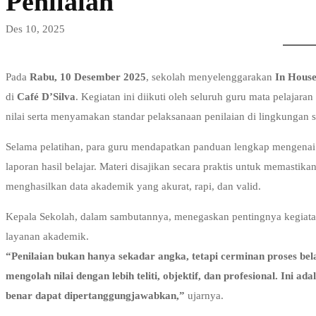
Penilaian
Ganjil
Des 10, 2025
Digelar
di
Pada
Rabu, 10 Desember 2025
, sekolah menyelenggarakan
In House
di
Café D’Silva
. Kegiatan ini diikuti oleh seluruh guru mata pelaj
Café
nilai serta menyamakan standar pelaksanaan penilaian di lingkungan 
D’Silva,
Selama pelatihan, para guru mendapatkan panduan lengkap mengenai pr
Guru
laporan hasil belajar. Materi disajikan secara praktis untuk memast
menghasilkan data akademik yang akurat, rapi, dan valid.
Dimatangkan
Kepala Sekolah, dalam sambutannya, menegaskan pentingnya kegiatan
dalam
layanan akademik.
Proses
“Penilaian bukan hanya sekadar angka, tetapi cerminan proses bela
mengolah nilai dengan lebih teliti, objektif, dan profesional. Ini 
Penilaian
benar dapat dipertanggungjawabkan,”
ujarnya.