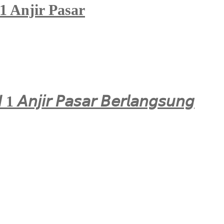
 Anjir Pasar
 1 𝘈𝘯𝘫𝘪𝘳 𝘗𝘢𝘴𝘢𝘳 𝘉𝘦𝘳𝘭𝘢𝘯𝘨𝘴𝘶𝘯𝘨