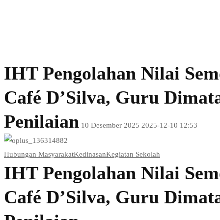
IHT Pengolahan Nilai Seme
Café D’Silva, Guru Dimat
Penilaian
10 Desember 2025
2025-12-10 12:53
IHT
Hubungan Masyarakat
Kedinasan
Kegiatan Sekolah
Pengolahan
IHT Pengolahan Nilai Seme
Nilai
Café D’Silva, Guru Dimat
Semester