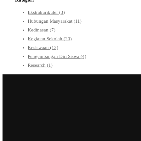
Ekstrakurikuler
(3)
Hubungan Masyarakat
(11)
Kedinasan
(7)
Kegiatan Sekolah
(20)
Kesiswaan
(12)
Pengembangan Diri Siswa
(4)
Research
(1)