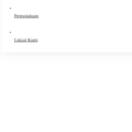
Perpustakaan
Lokasi Kami
Home
Hubungan Masyarakat
IHT Pengolahan Nilai Semester Ganjil Digelar di Café D’Silva, Guru
Berita & Update