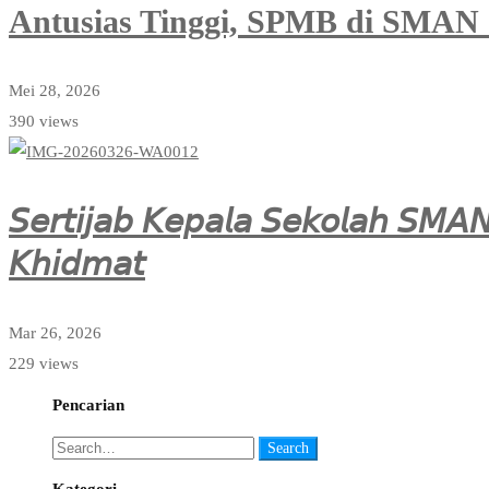
Antusias Tinggi, SPMB di SMAN 1
Mei 28, 2026
390 views
𝘚𝘦𝘳𝘵𝘪𝘫𝘢𝘣 𝘒𝘦𝘱𝘢𝘭𝘢 𝘚𝘦𝘬𝘰𝘭𝘢𝘩 𝘚𝘔𝘈𝘕
𝘒𝘩𝘪𝘥𝘮𝘢𝘵
Mar 26, 2026
229 views
Pencarian
Search
Search
for:
Kategori