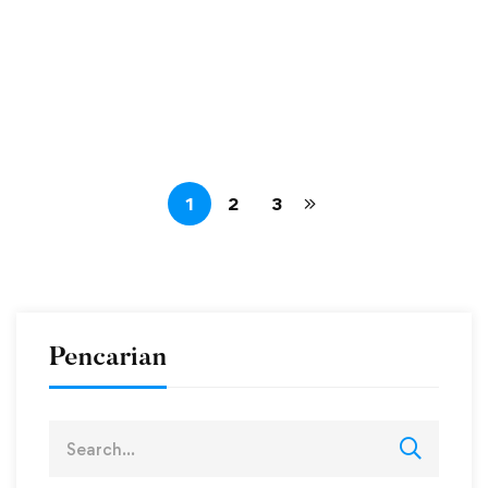
penilaian di …
operator
Des 10, 2025
Read more
305 views
1
2
3
Pencarian