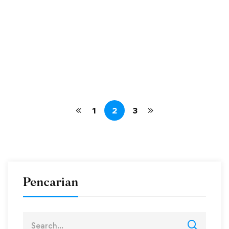
menggunakan mode CBT (Computer Based Test)
sebagai langkah sekolah dalam mendukung …
operator
Sep 25, 2025
Read more
165 views
1
2
3
Pencarian