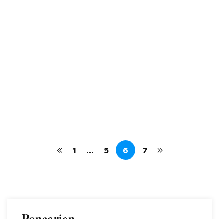
Jadwal pengumuman telah ditetapkan untuk calon siswa
baru pada tanggal 29 Juni 2025. Siswa yang diterima
sebanyak 216 orang dari berbagai Sekolah Menegah
Pertama dan Madrasah Tsanawiyah atau sederajat.
Diharapkan siswa yang telah lolos untuk melakukan Daftar
Ulang pada tanggal 01 – …
operator
Jun 30, 2025
Read more
1,867 views
1
…
5
6
7