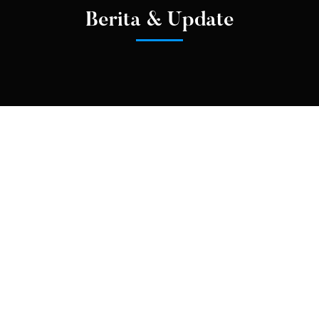
Berita & Update
HUBUNGAN MASYARAKAT
KEGIATAN SEKOLAH
Puncak Peringatan HUT ke-80 Kemerdekaan RI
di Kecamatan Anjir Pasar
Dalam rangka memperingati Hari Ulang Tahun ke-80
Kemerdekaan Republik Indonesia, Kecamatan Anjir Pasar
akan menggelar Upacara Bendera pada pagi hari, 17