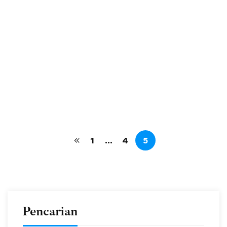
SMA Negeri 1 Anjir Pasar akan melaksanakan SPMB (
Sistem Penerimaan Murid Baru) pada tahun ajaran
2025/2026. Untuk tanggal mulai pendaftaran akan
disampaikan kemudian melalui Website SMAN 1 Anjir
Pasar. …
operator
Mar 11, 2025
Read more
701 views
1
…
4
5
Pencarian