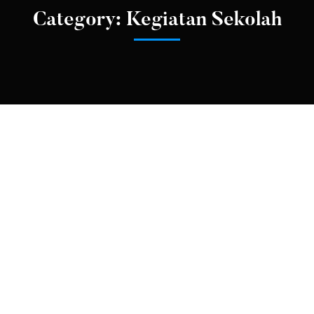
Category: Kegiatan Sekolah
HUBUNGAN MASYARAKAT
KEGIATAN SEKOLAH
Puncak Peringatan HUT ke-80 Kemerdekaan RI
di Kecamatan Anjir Pasar
Dalam rangka memperingati Hari Ulang Tahun ke-80
Kemerdekaan Republik Indonesia, Kecamatan Anjir Pasar
akan menggelar Upacara Bendera pada pagi hari, 17