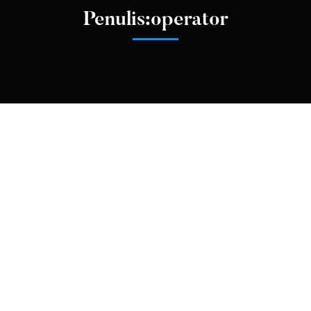
Penulis:
operator
HUBUNGAN MASYARAKAT
KEGIATAN SEKOLAH
Puncak Peringatan HUT ke-80 Kemerdekaan RI
di Kecamatan Anjir Pasar
Dalam rangka memperingati Hari Ulang Tahun ke-80
Kemerdekaan Republik Indonesia, Kecamatan Anjir Pasar
akan menggelar Upacara Bendera pada pagi hari, 17