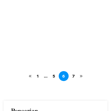
Jadwal pengumuman telah ditetapkan untuk calon siswa
baru pada tanggal 29 Juni 2025. Siswa yang diterima
sebanyak 216 orang dari berbagai Sekolah Menegah
Pertama dan Madrasah Tsanawiyah atau sederajat.
Diharapkan siswa yang telah lolos untuk melakukan Daftar
Ulang pada tanggal 01 – …
operator
Jun 30, 2025
Read more
1,867 views
1
…
5
6
7