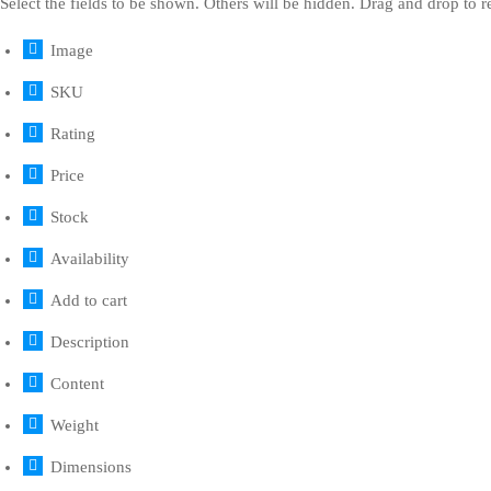
Select the fields to be shown. Others will be hidden. Drag and drop to r
Image
SKU
Rating
Price
Stock
Availability
Add to cart
Description
Content
Weight
Dimensions