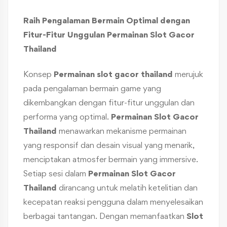
Raih Pengalaman Bermain Optimal dengan
Fitur-Fitur Unggulan Permainan Slot Gacor
Thailand
Konsep
Permainan
slot gacor thailand
merujuk
pada pengalaman bermain game yang
dikembangkan dengan fitur-fitur unggulan dan
performa yang optimal.
Permainan Slot Gacor
Thailand
menawarkan mekanisme permainan
yang responsif dan desain visual yang menarik,
menciptakan atmosfer bermain yang immersive.
Setiap sesi dalam
Permainan Slot Gacor
Thailand
dirancang untuk melatih ketelitian dan
kecepatan reaksi pengguna dalam menyelesaikan
berbagai tantangan. Dengan memanfaatkan
Slot