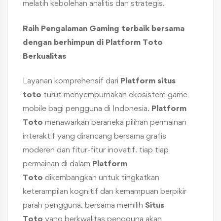
melatih kebolehan analitis dan strategis.
Raih Pengalaman Gaming terbaik bersama
dengan berhimpun di Platform Toto
Berkualitas
Layanan komprehensif dari
Platform
situs
toto
turut menyempurnakan ekosistem game
mobile bagi pengguna di Indonesia.
Platform
Toto
menawarkan beraneka pilihan permainan
interaktif yang dirancang bersama grafis
moderen dan fitur-fitur inovatif. tiap tiap
permainan di dalam
Platform
Toto
dikembangkan untuk tingkatkan
keterampilan kognitif dan kemampuan berpikir
parah pengguna. bersama memilih
Situs
Toto
yang berkwalitas pengguna akan