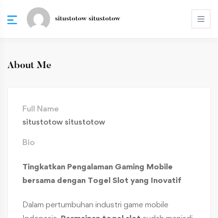
situstotow situstotow
About Me
Full Name
situstotow situstotow
Bio
Tingkatkan Pengalaman Gaming Mobile
bersama dengan Togel Slot yang Inovatif
Dalam pertumbuhan industri game mobile