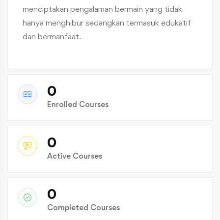
menciptakan pengalaman bermain yang tidak
hanya menghibur sedangkan termasuk edukatif
dan bermanfaat.
0
Enrolled Courses
0
Active Courses
0
Completed Courses