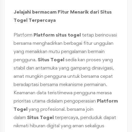
Jelajahi bermacam Fitur Menarik dari Situs
Togel Terpercaya
Platform
Platform
situs togel
tetap berinovasi
bersama menghadirkan berbagai fitur unggulan
yang menaikkan mutu pengalaman bermain
pengguna.
Situs Togel
sedia kan proses yang
stabil dan antarmuka yang gampang dinavigasi,
amat mungkin pengguna untuk bersama cepat
beradaptasi bersama mekanisme permainan.
Keamanan data teristimewa pengguna merasa
prioritas utama didalam pengoperasian
Platform
Togel
yang profesional. bersama join
dalam
Situs Togel
terpercaya, penduduk dapat
nikmati hiburan digital yang aman sekaligus