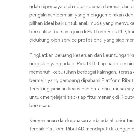
udah dipercaya oleh ribuan pemain berasal dari 
pengalaman bermain yang menggembirakan deng
pilihan ideal baik untuk anak muda yang menyuk
berkualitas bersama join di Platform Ribut4D, k
didukung oleh service profesional yang siap me
Tingkatkan peluang keseruan dan keuntungan k
unggulan yang ada di Ribut4D. tiap tiap permain
memenuhi kebutuhan berbagai kalangan, terasa 
bermain yang gampang dipahami Platform Ribut
terhitung jaminan keamanan data dan transaksi y
untuk menjelajahi tiap-tiap fitur menarik di Ri
berkesan.
Kenyamanan dan kepuasan anda adalah prioritas
terbaik Platform Ribut4D mendapat dukungan o