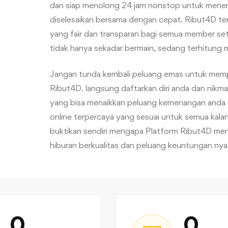
dan siap menolong 24 jam nonstop untuk menen
diselesaikan bersama dengan cepat. Ribut4D te
yang fair dan transparan bagi semua member se
tidak hanya sekadar bermain, sedang terhitung m
Jangan tunda kembali peluang emas untuk memp
Ribut4D. langsung daftarkan diri anda dan nikm
yang bisa menaikkan peluang kemenangan anda 
online terpercaya yang sesuai untuk semua kalan
buktikan sendiri mengapa Platform Ribut4D menj
hiburan berkualitas dan peluang keuntungan nya
0
0