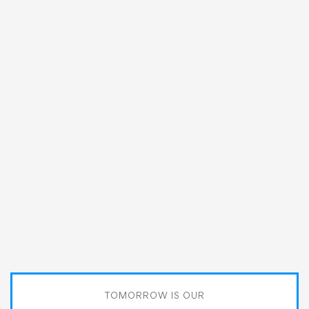
Designs & Images 2021 PSD Art Show
10:30 AM - 11:30 AM
MAR 18
Active & Activism Art Competition
9:30 AM - 11:30 AM
TOMORROW IS OUR