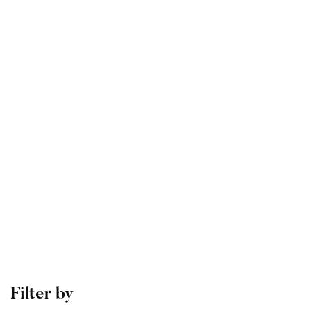
Graduate
operator
Consulting Approach to Problem Solving
Free
Filter by