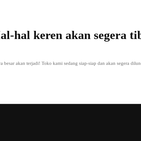
al-hal keren akan segera ti
wa besar akan terjadi! Toko kami sedang siap-siap dan akan segera dilu