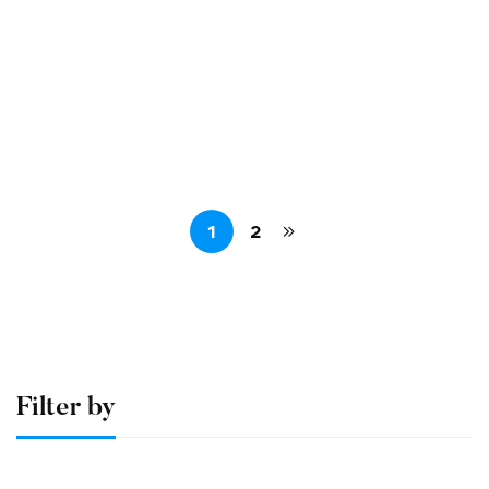
Free
FREE
Graduate
operator
Consulting Approach to Problem Solving
Free
1
2
Filter by